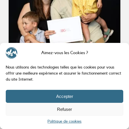
Aimez-vous les Cookies ?
Nous utilisons des technologies telles que les cookies pour vous
offrir une meilleure expérience et assurer le fonctionnement correct
La famille Marat
du site Internet.
Rémi et Aurélie rêvent de voir l’Évangile
implanté dans des milieux ruraux en France et
Accepter
de construire un réseau où les églises seront plus
proches les unes des autres, favorisant ainsi la
Refuser
communion inter-église et les actions
d’évangélisation communes. Ils ont à cœur
Politique de cookies
l’implantation et la multiplication des leaders et