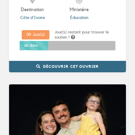
Destination
Ministère
Côte d'Ivoire
Éducation
Jour(s) restant pour trouver le
0
0
Jour(s)
soutien !
Promesses
de dons :
30%
DÉCOUVRIR CET OUVRIER