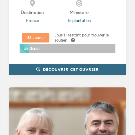
Destination
Ministère
France
Implantation
Jour(s) restant pour trouver le
0
0
Jour(s)
soutien !
Promesses
de dons :
10%
DÉCOUVRIR CET OUVRIER