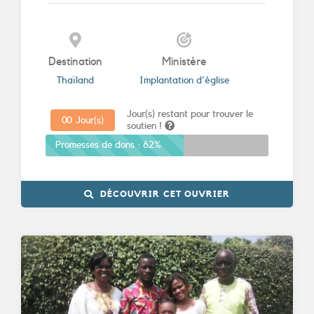
Destination
Ministère
Thaïland
Implantation d'église
Jour(s) restant pour trouver le
0
0
Jour(s)
soutien !
Promesses de dons :
62%
DÉCOUVRIR CET OUVRIER