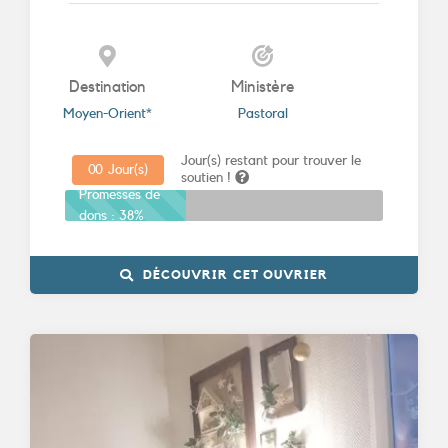
Destination
Ministère
Moyen-Orient*
Pastoral
Jour(s) restant pour trouver le
0
0
Jour(s)
soutien !
Promesses de
dons :
38%
DÉCOUVRIR CET OUVRIER