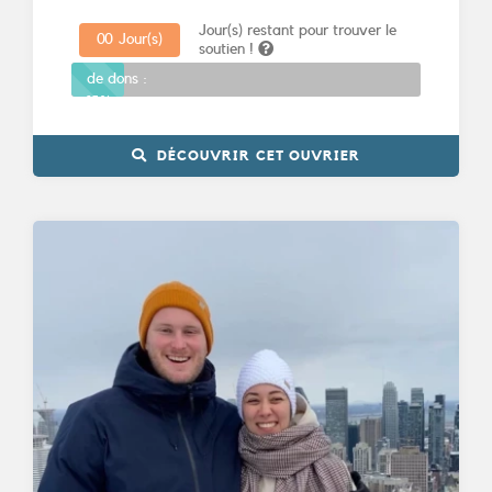
Jour(s) restant pour trouver le
0
0
Jour(s)
soutien !
Promesses
de dons :
15%
DÉCOUVRIR CET OUVRIER