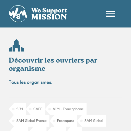
Passer
au
contenu
Togg
Navi
ACCUEIL
QUI SOMMES-NOUS ?
Découvrir les ouvriers par
organisme
LES OUVRIERS
Tous les organismes.
CONTACT
SIM
CAEF
AIM - Francophonie
FR
SAM Global France
Encompass
SAM Global
RECHERCHER: