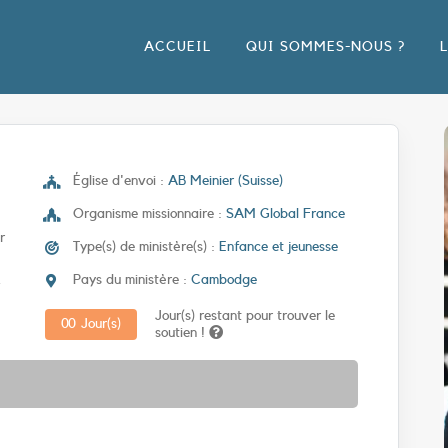
ACCUEIL
QUI SOMMES-NOUS ?
Église d'envoi :
AB Meinier (Suisse)
Organisme missionnaire :
SAM Global France
r
Type(s) de ministère(s) :
Enfance et jeunesse
.
Pays du ministère :
Cambodge
Jour(s) restant pour trouver le
0
0
Jour(s)
soutien !