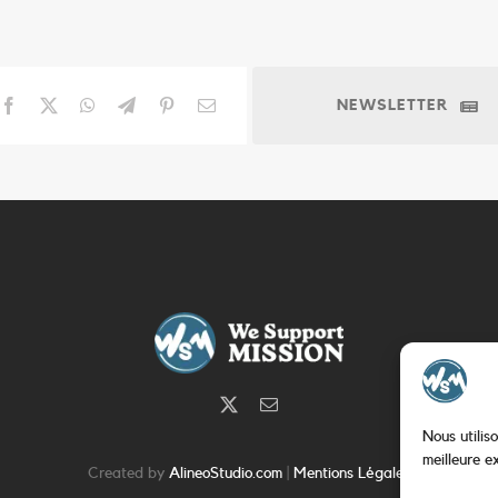
NEWSLETTER
Nous utilis
meilleure e
Created by
AlineoStudio.com
|
Mentions Légales