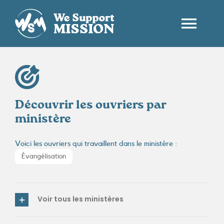
Passer
au
contenu
Togg
Navi
ACCUEIL
QUI SOMMES-NOUS ?
Découvrir les ouvriers par
ministère
LES OUVRIERS
Voici les ouvriers qui travaillent dans le ministère :
Évangélisation
CONTACT
FR
Voir tous les ministères
RECHERCHER: