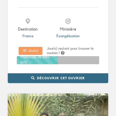
Destination
Ministère
France
Évangélisation
Jour(s) restant pour trouver le
0
0
Jour(s)
soutien !
Promesses de dons :
50%
DÉCOUVRIR CET OUVRIER