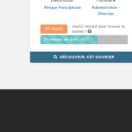
Destination
Ministère
Afrique francophone
Administration
-
Direction
Jour(s) restant pour trouver le
0
0
Jour(s)
soutien !
Promesses de dons :
65%
DÉCOUVRIR CET OUVRIER