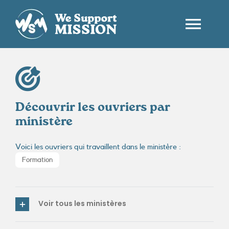
Passer
au
contenu
Togg
Navi
ACCUEIL
QUI SOMMES-NOUS ?
Découvrir les ouvriers par
ministère
LES OUVRIERS
Voici les ouvriers qui travaillent dans le ministère :
Formation
CONTACT
FR
Voir tous les ministères
RECHERCHER: