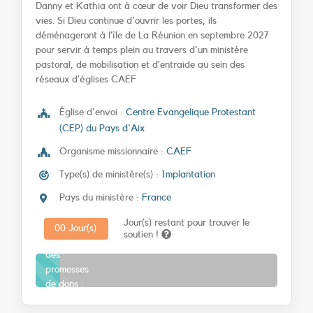
Danny et Kathia ont à cœur de voir Dieu transformer des
vies. Si Dieu continue d'ouvrir les portes, ils
déménageront à l’île de La Réunion en septembre 2027
pour servir à temps plein au travers d'un ministère
pastoral, de mobilisation et d’entraide au sein des
réseaux d’églises CAEF
Église d'envoi :
Centre Evangelique Protestant
(CEP) du Pays d'Aix
Organisme missionnaire :
CAEF
Type(s) de ministère(s) :
Implantation
Pays du ministère :
France
Jour(s) restant pour trouver le
0
0
Jour(s)
soutien !
Progression
des
promesses
de dons :
10%