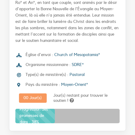
Ro* et An*, en tant que couple, sont animés par le désir
d'apporter la Bonne Nouvelle de l'Évangile au Moyen-
Orient, là où elle n'a jamais été entendue. Leur mission
est de faire briller la lumière du Christ dans les endroits
les plus sombres, notamment dans les zones de conflit, en
mettant l'accent sur la formation de disciples ainsi que
sur le soutien humanitaire et social.
Église d'envoi :
Church of Mesopotamia*
Organisme missionnaire :
SDRE*
Type(s) de ministère(s) :
Pastoral
Pays du ministère :
Moyen-Orient*
Jour(s) restant pour trouver le
0
0
Jour(s)
soutien !
Progression des
promesses de
dons :
38%